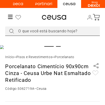
TERMOS MAIS BUSCADOS
1
º
torneira
2
º
cuba
O que você está buscando hoje?
3
º
chuveiro
4
º
acabamento registro
5
º
misturador
6
º
ducha higiênica
Pisos e Revestimentos
Porcelanato
7
º
level
Porcelanato Cimentício 90x90cm
8
º
toalheiro
Cinza - Ceusa Urbe Nat Esmaltado
9
º
cuba sobrepor
Retificado
10
º
cuba embutir
Código:
5062719A
–
Ceusa