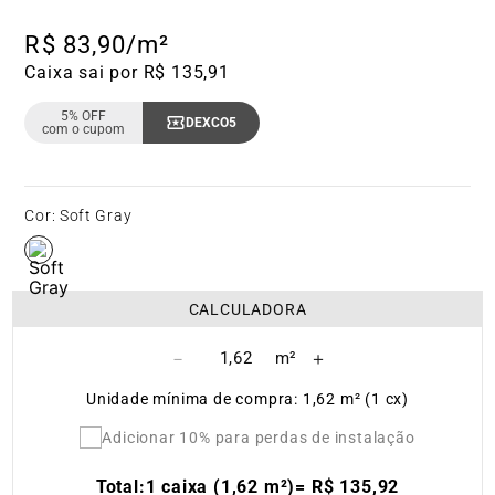
R$
83
,
90
/m²
Caixa sai por R$ 135,91
5% OFF
DEXCO5
Copiar Cupom
com o cupom
Cor
:
Soft Gray
CALCULADORA
－
＋
Unidade mínima de compra: 1,62 m² (1 cx)
Adicionar 10% para perdas de instalação
Total:
1 caixa (1,62 m²)
=
R$
135
,
92