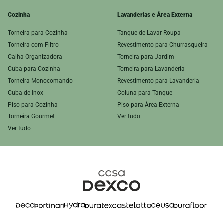
Cozinha
Lavanderias e Área Externa
Torneira para Cozinha
Tanque de Lavar Roupa
Torneira com Filtro
Revestimento para Churrasqueira
Calha Organizadora
Torneira para Jardim
Cuba para Cozinha
Torneira para Lavanderia
Torneira Monocomando
Revestimento para Lavanderia
Cuba de Inox
Coluna para Tanque
Piso para Cozinha
Piso para Área Externa
Torneira Gourmet
Ver tudo
Ver tudo
DX Store S.A | CNPJ 16.564.523/0001-09 Av. Paulista, 1938 - Bela Vista - São Paulo/SP - Cep