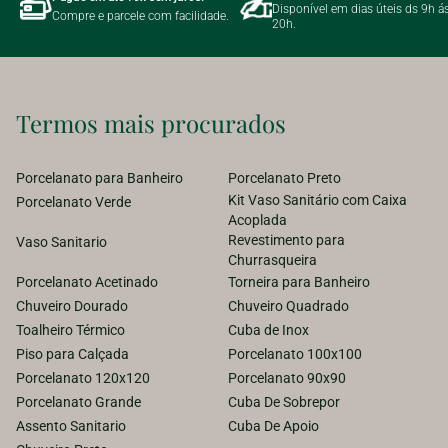
Disponível em dias úteis ds 9h á
Compre e parcele com facilidade.
20h.
Termos mais procurados
Porcelanato para Banheiro
Porcelanato Preto
Kit Vaso Sanitário com Caixa
Porcelanato Verde
Acoplada
Revestimento para
Vaso Sanitario
Churrasqueira
Porcelanato Acetinado
Torneira para Banheiro
Chuveiro Dourado
Chuveiro Quadrado
Toalheiro Térmico
Cuba de Inox
Piso para Calçada
Porcelanato 100x100
Porcelanato 120x120
Porcelanato 90x90
Porcelanato Grande
Cuba De Sobrepor
Assento Sanitario
Cuba De Apoio