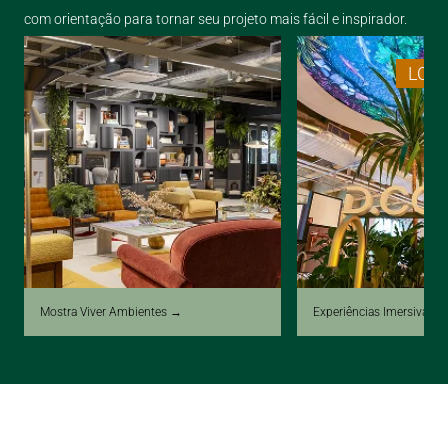
com orientação para tornar seu projeto mais fácil e inspirador.
LOJ
Mostra Viver Ambientes →
Experiências Imersivas 