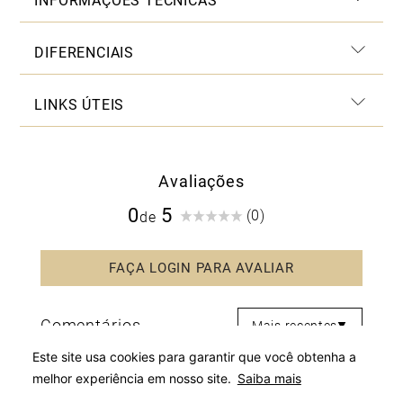
INFORMAÇÕES TÉCNICAS
DIFERENCIAIS
LINKS ÚTEIS
Avaliações
0
(0)
Mais recentes
Este site usa cookies para garantir que você obtenha a
melhor experiência em nosso site.
Saiba mais
Nenhuma avaliação