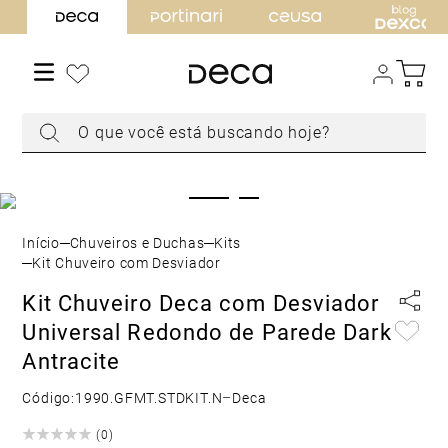
TERMOS MAIS BUSCADOS
1
º
torneira
2
º
cuba
O que você está buscando hoje?
3
º
chuveiro
4
º
acabamento registro
5
º
misturador
6
º
ducha higiênica
Chuveiros e Duchas
Kits
7
º
level
Kit Chuveiro com Desviador
8
º
toalheiro
Kit Chuveiro Deca com Desviador
Universal Redondo de Parede Dark
9
º
torneira parede
Antracite
10
º
cuba embutir
Código:
1990.GFMT.STDKIT.N
–
Deca
(
0
)