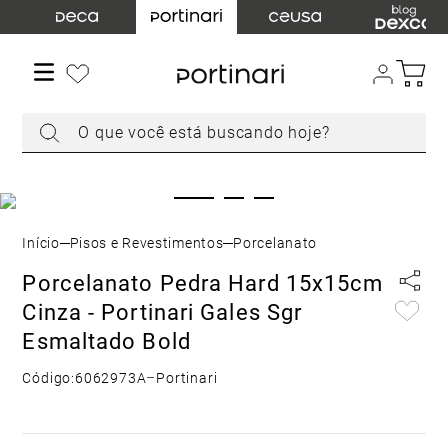
TERMOS MAIS BUSCADOS
1
º
torneira
2
º
cuba
O que você está buscando hoje?
3
º
chuveiro
4
º
acabamento registro
5
º
misturador
6
º
ducha higiênica
Pisos e Revestimentos
Porcelanato
7
º
level
Porcelanato Pedra Hard 15x15cm
8
º
toalheiro
Cinza - Portinari Gales Sgr
9
º
torneira parede
Esmaltado Bold
10
º
cuba embutir
Código:
6062973A
–
Portinari