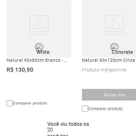
Porcelanato Cimentício
Porcelanato Cimentício
Natural 60x60cm Branco -
Natural 60x120cm Cinza 
Portinari York Wh Nat
Portinari Dom Concrete 
R$
130
,
90
Produto indisponível
Esmaltado Retificado
Esmaltado Retificado
Avise-me
Comparar produto
Comparar produto
Você viu todos os
20