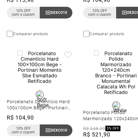
Retificado
Retificado
10% OFF
10% OFF
DEXCO10
Copiar Cupom
DEXC
com o cupom
com o cupom
Comparar produto
Comparar produto
Porcelanato Cimentício Hard
100x100cm Bege - Portinari
Porcelanato Polido
Momento Sbe Esmaltado
R$
104
,
90
Marmorizado 120x240c
Retificado
Branco - Portinari
R$
548
,
90
10% OFF
5%
OFF
DEXCO10
Copiar Cupom
Monumental Calacata W
com o cupom
R$
521
,
90
Retificado