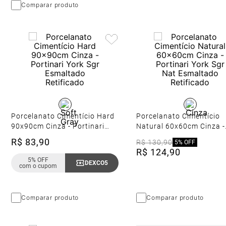
Comparar produto
Porcelanato Cimentício Hard
Porcelanato Cimentício
90x90cm Cinza - Portinari
Natural 60x60cm Cinza -
York Sgr Esmaltado
Portinari York Sgr Nat
R$
83
,
90
R$
130
,
90
5%
OFF
Retificado
Esmaltado Retificado
R$
124
,
90
5% OFF
DEXCO5
Copiar Cupom
com o cupom
Comparar produto
Comparar produto