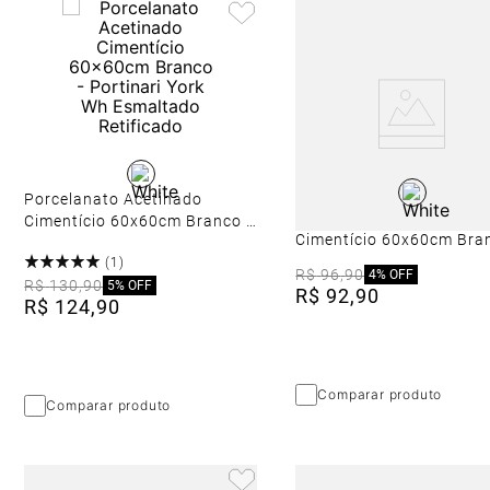
Porcelanato Acetinado
Porcelanato Acetinado
Cimentício 60x60cm Branco -
Cimentício 60x60cm Bran
Portinari York Wh Esmaltado
Portinari York Wh Esmal
(
1
)
Retificado
R$
96
,
90
4%
OFF
Bold
R$
130
,
90
5%
OFF
R$
92
,
90
R$
124
,
90
Comparar produto
Comparar produto