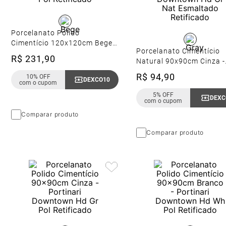
Porcelanato Polido
Cimentício 120x120cm Bege -
Porcelanato Cimentício
Portinari Citta Be Pol
R$
231
,
90
Natural 90x90cm Cinza -
Retificado
Portinari Downtown Hd 
R$
94
,
90
10% OFF
DEXCO10
Copiar Cupom
Nat Esmaltado Retificad
com o cupom
5% OFF
DEXC
com o cupom
Comparar produto
Comparar produto