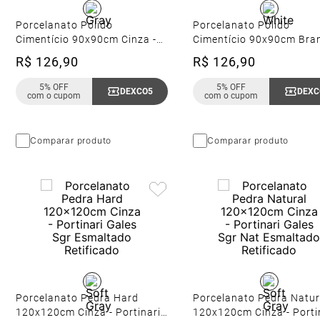
Porcelanato Polido
Porcelanato Polido
Cimentício 90x90cm Cinza -
Cimentício 90x90cm Bran
Portinari Downtown Hd Gr
Portinari Downtown Hd
R$
126
,
90
R$
126
,
90
Pol Retificado
Pol Retificado
5% OFF
5% OFF
DEXCO5
Copiar Cupom
DEXC
com o cupom
com o cupom
Comparar produto
Comparar produto
Porcelanato Pedra Hard
Porcelanato Pedra Natur
120x120cm Cinza - Portinari
120x120cm Cinza - Porti