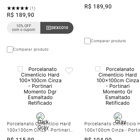
Gales Sgr Esmaltado
Gales Sgr Nat Esmaltad
R$
189
,
90
(
1
)
Retificado
Retificado
R$
189
,
90
10% OFF
DEXCO10
Copiar Cupom
com o cupom
Comparar produto
Comparar produto
Porcelanato Cimentício Hard
Porcelanato Cimentício 
100x100cm Cinza - Portinari
100x100cm Cinza - Porti
Momento Dgr Esmaltado
Momento Gr Esmaltado
R$
115
,
90
R$
104
,
90