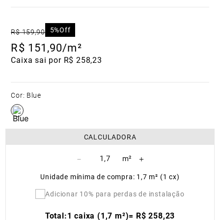
5%
Off
R$
159
,
90
R$
151
,
90
/m²
Caixa sai por R$ 258,23
Cor
:
Blue
CALCULADORA
－
＋
Unidade mínima de compra: 1,7 m² (1 cx)
Adicionar 10% para perdas de instalação
Total:
1 caixa (1,7 m²)
=
R$
258
,
23