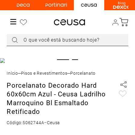
TERMOS MAIS BUSCADOS
1
º
torneira
2
º
cuba
O que você está buscando hoje?
3
º
chuveiro
4
º
acabamento registro
5
º
misturador
6
º
ducha higiênica
Pisos e Revestimentos
Porcelanato
7
º
level
Porcelanato Decorado Hard
8
º
toalheiro
60x60cm Azul - Ceusa Ladrilho
9
º
torneira parede
Marroquino Bl Esmaltado
10
Retificado
º
cuba embutir
Código:
5062744A
–
Ceusa