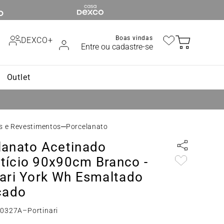
Boas vindas
DEXCO+
Entre ou cadastre-se
Outlet
os e Revestimentos
Porcelanato
lanato Acetinado
tício 90x90cm Branco -
nari York Wh Esmaltado
cado
60327A
–
Portinari