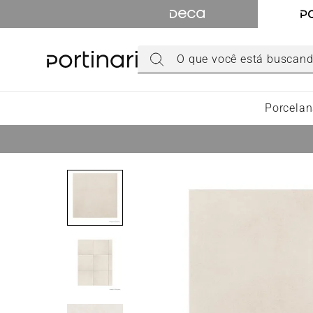
TERMOS MAIS BUSCADOS
1
º
torneira
O que você está buscando hoje?
2
º
cuba
3
º
chuveiro
Porcelan
4
º
acabamento registro
5
º
misturador
6
º
ducha higiênica
7
º
level
8
º
toalheiro
9
º
torneira parede
10
º
cuba sobrepor