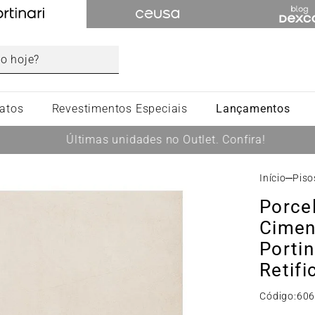
atos
Revestimentos Especiais
Lançamentos
Últimas unidades no Outlet. Confira!
Pis
Porce
Cimen
Porti
Retifi
Código:
60