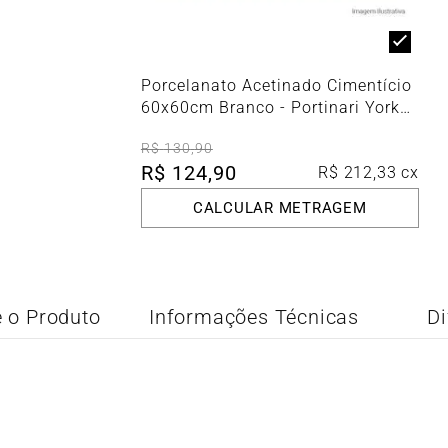
Porcelanato Acetinado Cimentício
60x60cm Branco - Portinari York
Wh Esmaltado Retificado
R$
130
,
90
R$
124
,
90
R$
212
,
33
cx
CALCULAR METRAGEM
 o Produto
Informações Técnicas
Di