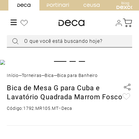
TERMOS MAIS BUSCADOS
1
º
torneira
2
º
cuba
O que você está buscando hoje?
3
º
acabamento registro
4
º
chuveiro
5
º
misturador
6
º
level
Torneiras
Bica
Bica para Banheiro
7
º
ducha higiênica
Bica de Mesa G para Cuba e
8
º
toalheiro
Lavatório Quadrada Marrom Fosco
9
º
torneira parede
Código:
1792.MR105.MT
–
Deca
10
º
cuba embutir