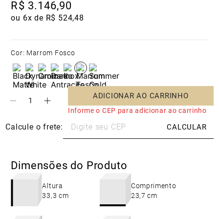
R$
3
.
146
,
90
ou 
6
x de 
R$
524
,
48
Cor
:
Marrom Fosco
ADICIONAR AO CARRINHO
Informe o CEP para adicionar ao carrinho
Dimensões do Produto
Altura
Comprimento
33,3 cm
23,7 cm