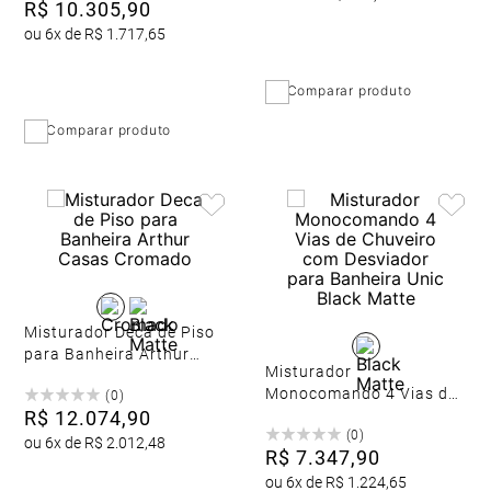
R$
10
.
305
,
90
ou
6
x de
R$
1
.
717
,
65
Comparar produto
Comparar produto
Misturador Deca de Piso
para Banheira Arthur
Misturador
Casas Cromado
Monocomando 4 Vias de
(
0
)
R$
12
.
074
,
90
Chuveiro com Desviador
(
0
)
para Banheira Unic Black
ou
6
x de
R$
2
.
012
,
48
R$
7
.
347
,
90
Matte
ou
6
x de
R$
1
.
224
,
65