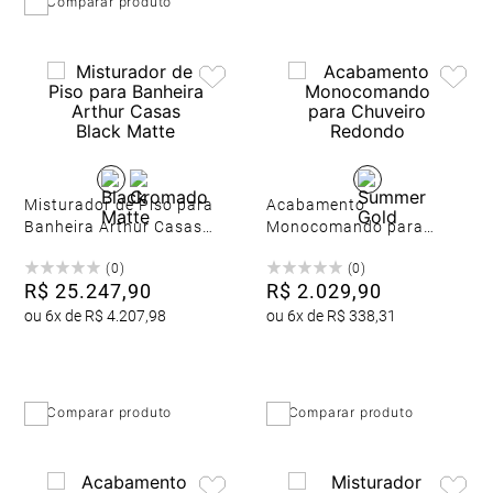
Comparar produto
Misturador de Piso para
Acabamento
Banheira Arthur Casas
Monocomando para
Black Matte
Chuveiro Redondo
(
0
)
(
0
)
R$
25
.
247
,
90
R$
2
.
029
,
90
ou
6
x de
R$
4
.
207
,
98
ou
6
x de
R$
338
,
31
Comparar produto
Comparar produto