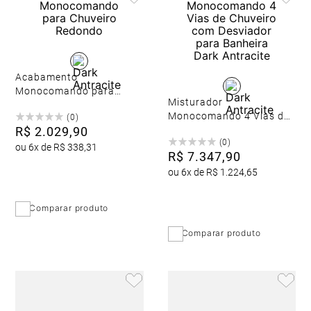
Acabamento
Monocomando para
Misturador
Chuveiro Redondo
Monocomando 4 Vias de
(
0
)
R$
2
.
029
,
90
Chuveiro com Desviador
(
0
)
para Banheira Dark
ou
6
x de
R$
338
,
31
R$
7
.
347
,
90
Antracite
ou
6
x de
R$
1
.
224
,
65
Comparar produto
Comparar produto