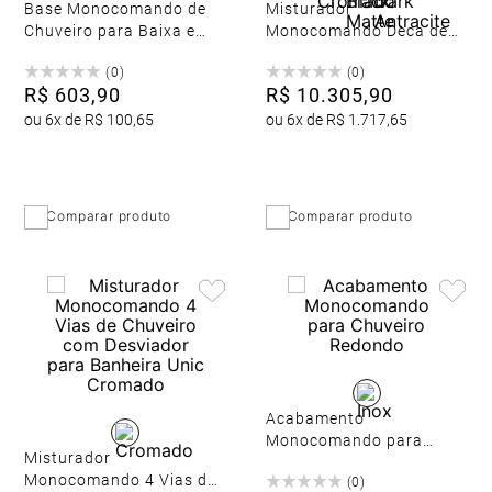
Base Monocomando de
Misturador
Chuveiro para Baixa e
Monocomando Deca de
Alta Pressão
Piso para Banheira
(
0
)
(
0
)
Redonda You Cromado
R$
603
,
90
R$
10
.
305
,
90
ou
6
x de
R$
100
,
65
ou
6
x de
R$
1
.
717
,
65
Comparar produto
Comparar produto
Acabamento
Monocomando para
Misturador
Chuveiro Redondo
Monocomando 4 Vias de
(
0
)