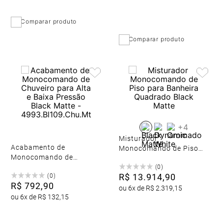
Comparar produto
Comparar produto
+
4
Misturador
Acabamento de
Monocomando de Piso
Monocomando de
para Banheira Quadrado
Chuveiro para Alta e
(
0
)
Black Matte
R$
13
.
914
,
90
(
0
)
Baixa Pressão Black
R$
792
,
90
Matte -
ou
6
x de
R$
2
.
319
,
15
4993.Bl109.Chu.Mt
ou
6
x de
R$
132
,
15