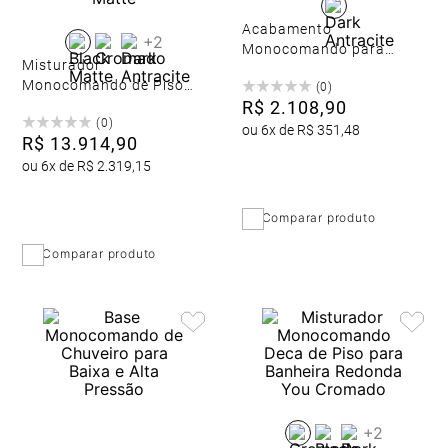
Acabamento
+
2
Monocomando para
Misturador
Chuveiro
Monocomando de Piso
(
0
)
para Banheira Redondo
R$
2
.
108
,
90
(
0
)
Black Matte
ou
6
x de
R$
351
,
48
R$
13
.
914
,
90
ou
6
x de
R$
2
.
319
,
15
Comparar produto
Comparar produto
+
2