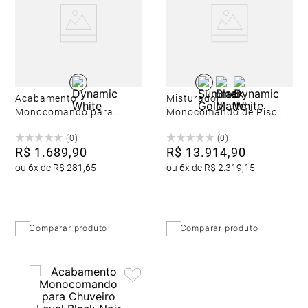
+
4
Acabamento
Misturador
Monocomando para
Monocomando de Piso
Chuveiro Redondo
para Banheira Quadrado
(
0
)
(
0
)
Summer Gold
R$
1
.
689
,
90
R$
13
.
914
,
90
ou
6
x de
R$
281
,
65
ou
6
x de
R$
2
.
319
,
15
Comparar produto
Comparar produto