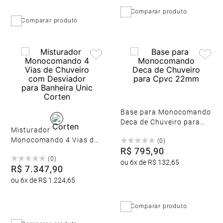
Comparar produto
Comparar produto
Base para Monocomando
Deca de Chuveiro para
Misturador
Cpvc 22mm
Monocomando 4 Vias de
(
0
)
Chuveiro com Desviador
R$
795
,
90
(
0
)
para Banheira Unic
ou
6
x de
R$
132
,
65
R$
7
.
347
,
90
Corten
ou
6
x de
R$
1
.
224
,
65
Comparar produto