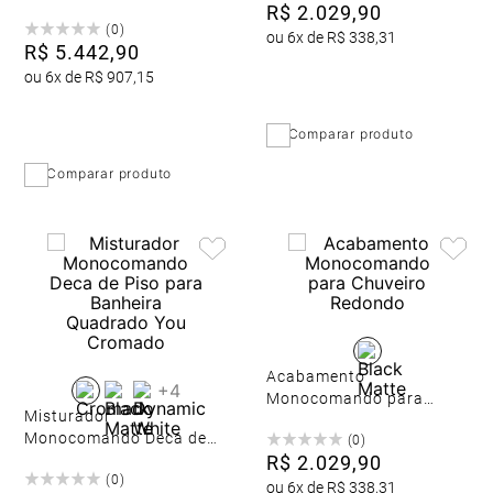
Chuveiro com Desviador
R$
2
.
029
,
90
(
0
)
para Banheira Unic
ou
6
x de
R$
338
,
31
R$
5
.
442
,
90
Cromado
ou
6
x de
R$
907
,
15
Comparar produto
Comparar produto
Acabamento
+
4
Monocomando para
Misturador
Chuveiro Redondo
Monocomando Deca de
(
0
)
Piso para Banheira
R$
2
.
029
,
90
(
0
)
Quadrado You Cromado
ou
6
x de
R$
338
,
31