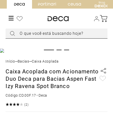
TERMOS MAIS BUSCADOS
1
º
torneira
2
º
cuba
O que você está buscando hoje?
3
º
acabamento registro
4
º
chuveiro
5
º
misturador
6
º
level
Bacias
Caixa Acoplada
7
º
ducha higiênica
Caixa Acoplada com Acionamento
8
º
toalheiro
Duo Deca para Bacias Aspen Fast
9
º
torneira parede
Izy Ravena Spot Branco
10
º
cuba embutir
Código:
CD.00F.17
–
Deca
(
2
)