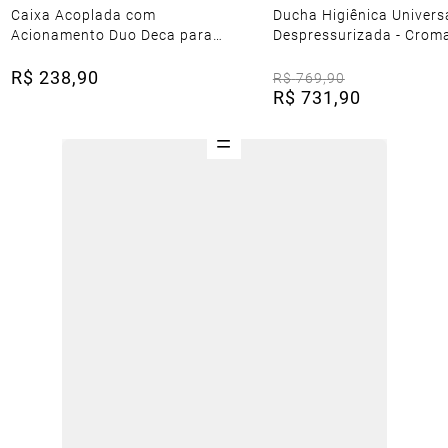
Caixa Acoplada com
Ducha Higiênica Univers
Acionamento Duo Deca para
Despressurizada - Crom
Bacias Aspen Fast Izy Ravena
Spot Branco
R$
238
,
90
R$
769
,
90
R$
731
,
90
=