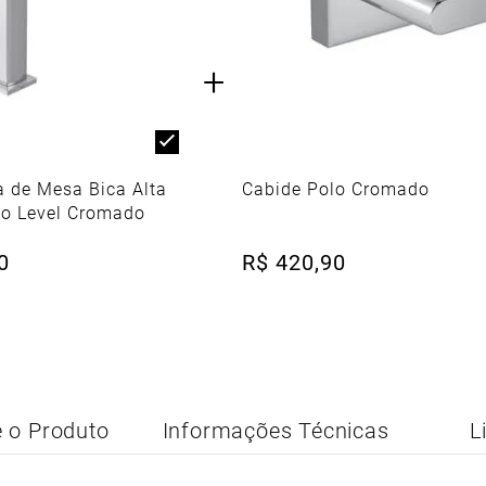
+
a de Mesa Bica Alta
Cabide Polo Cromado
io Level Cromado
0
R$
420
,
90
 o Produto
Informações Técnicas
L