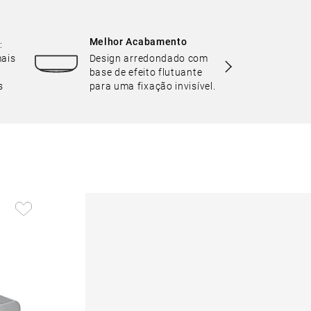
Melhor Acabamento
:
ais
Design arredondado com
base de efeito flutuante
s
para uma fixação invisível.