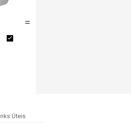
=
inks Úteis