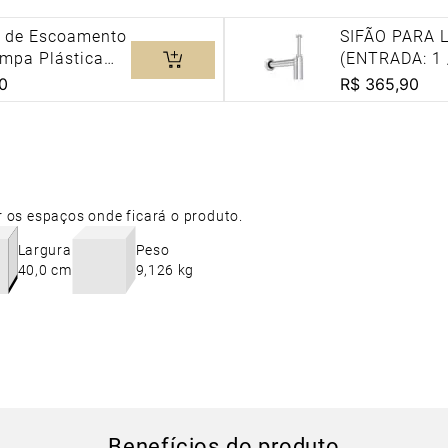
a de Escoamento
SIFÃO PARA 
mpa Plástica
(ENTRADA: 1 
vatório Cuba e
1/2) DECA 
0
R$
365
,
90
eca Cromado
r os espaços onde ficará o produto.
Largura
Peso
40,0 cm
9,126 kg
Benefícios do produto