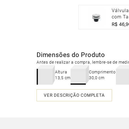
Válvul
com Ta
para La
R$
46
,
9
Bidê D
Dimensões do Produto
Antes de realizar a compra, lembre-se de medi
Altura
Comprimento
13,5 cm
30,0 cm
VER DESCRIÇÃO COMPLETA