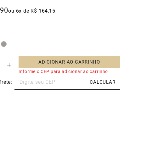
90
ou 
6
x de 
R$
164
,
15
o
ADICIONAR AO CARRINHO
Informe o CEP para adicionar ao carrinho