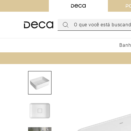
TERMOS MAIS BUSCADOS
1
º
torneira
O que você está buscando hoje?
2
º
cuba
3
º
acabamento registro
Banh
4
º
chuveiro
5
º
misturador
6
º
level
7
º
ducha higiênica
8
º
toalheiro
9
º
torneira parede
10
º
cuba embutir