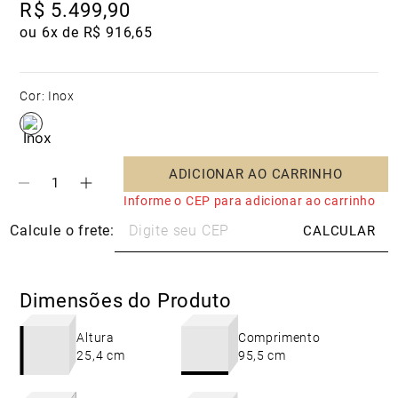
R$
5
.
499
,
90
ou 
6
x de 
R$
916
,
65
Cor
:
Inox
ADICIONAR AO CARRINHO
Informe o CEP para adicionar ao carrinho
Dimensões do Produto
Altura
Comprimento
25,4 cm
95,5 cm