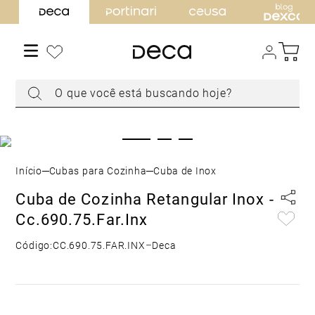
TERMOS MAIS BUSCADOS
1
º
torneira
2
º
cuba
O que você está buscando hoje?
3
º
chuveiro
4
º
acabamento registro
5
º
misturador
6
º
ducha higiênica
Cubas para Cozinha
Cuba de Inox
7
º
level
Cuba de Cozinha Retangular Inox -
8
º
toalheiro
Cc.690.75.Far.Inx
9
º
torneira parede
Código:
CC.690.75.FAR.INX
–
Deca
10
º
cuba embutir