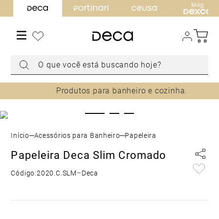
TERMOS MAIS BUSCADOS
1
º
torneira
2
º
cuba
O que você está buscando hoje?
3
º
chuveiro
4
º
acabamento registro
Produtos para banheiro e cozinha.
5
º
misturador
6
º
ducha higiênica
7
º
level
Acessórios para Banheiro
Papeleira
8
º
toalheiro
Papeleira Deca Slim Cromado
9
º
torneira parede
Código:
2020.C.SLM
–
Deca
10
º
cuba embutir