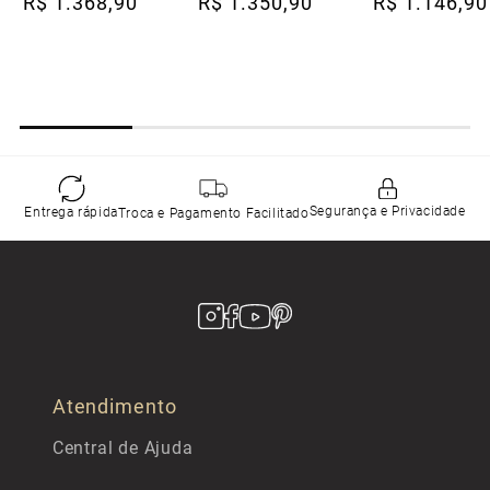
R$
1
.
368
,
90
R$
1
.
350
,
90
R$
1
.
146
,
90
Segurança e Privacidade
Entrega rápida
Troca e Pagamento Facilitado
Atendimento
Central de Ajuda