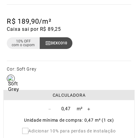
R$
189
,
90
/m²
Caixa sai por R$ 89,25
10% OFF
DEXCO10
Copiar Cupom
com o cupom
Cor
:
Soft Grey
CALCULADORA
－
＋
Unidade mínima de compra: 0,47 m² (1 cx)
Adicionar 10% para perdas de instalação