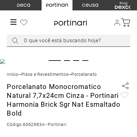
TERMOS MAIS BUSCADOS
1
º
torneira
2
º
cuba
O que você está buscando hoje?
3
º
chuveiro
4
º
acabamento registro
5
º
misturador
6
º
ducha higiênica
Pisos e Revestimentos
Porcelanato
7
º
level
Porcelanato Monocromatico
8
º
toalheiro
Natural 7,7x24cm Cinza - Portinari
9
º
torneira parede
Harmonia Brick Sgr Nat Esmaltado
10
Bold
º
cuba embutir
Código:
6062983A
–
Portinari