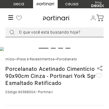
TERMOS MAIS BUSCADOS
1
º
torneira
2
º
cuba
O que você está buscando hoje?
3
º
acabamento registro
4
º
chuveiro
5
º
misturador
6
º
level
Pisos e Revestimentos
Porcelanato
7
º
ducha higiênica
Porcelanato Acetinado Cimentício
8
º
toalheiro
90x90cm Cinza - Portinari York Sgr
9
º
torneira parede
Esmaltado Retificado
10
º
cuba embutir
Código:
6059800A
–
Portinari