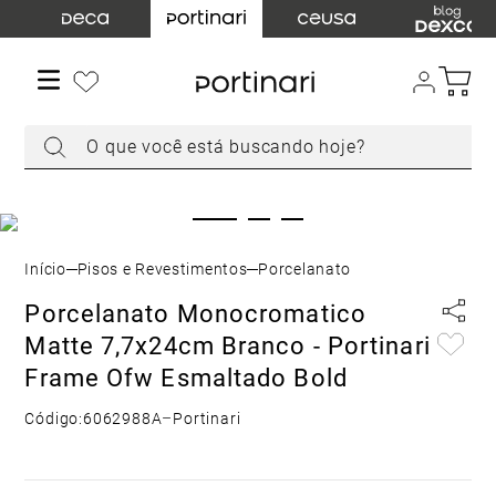
TERMOS MAIS BUSCADOS
1
º
torneira
2
º
cuba
O que você está buscando hoje?
3
º
chuveiro
4
º
acabamento registro
5
º
misturador
6
º
ducha higiênica
Pisos e Revestimentos
Porcelanato
7
º
level
Porcelanato Monocromatico
8
º
toalheiro
Matte 7,7x24cm Branco - Portinari
9
º
torneira parede
Frame Ofw Esmaltado Bold
10
º
cuba embutir
Código:
6062988A
–
Portinari