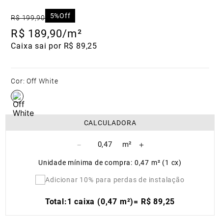
5%
Off
R$
199
,
90
R$
189
,
90
/m²
Caixa sai por R$ 89,25
Cor
:
Off White
CALCULADORA
－
＋
Unidade mínima de compra: 0,47 m² (1 cx)
Adicionar 10% para perdas de instalação
Total:
1 caixa (0,47 m²)
=
R$
89
,
25