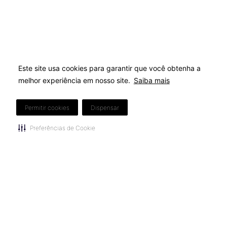
Este site usa cookies para garantir que você obtenha a
Este site usa cookies para garantir que você obtenha a
melhor experiência em nosso site.
melhor experiência em nosso site.
Saiba mais
Saiba mais
Permitir cookies
Permitir cookies
Dispensar
Dispensar
Preferências de Cookie
Preferências de Cookie