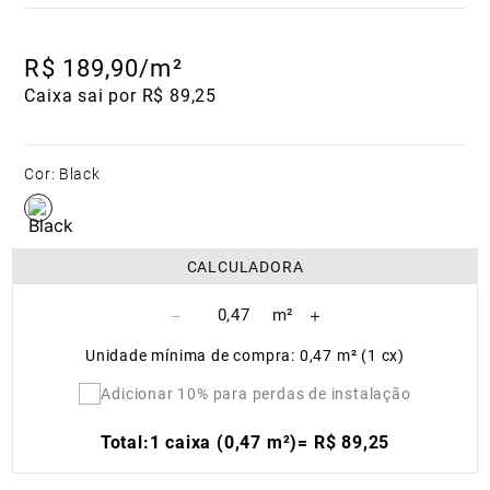
R$
189
,
90
/m²
Caixa sai por R$ 89,25
Cor
:
Black
CALCULADORA
－
＋
Unidade mínima de compra: 0,47 m² (1 cx)
Adicionar 10% para perdas de instalação
Total:
1 caixa (0,47 m²)
=
R$
89
,
25