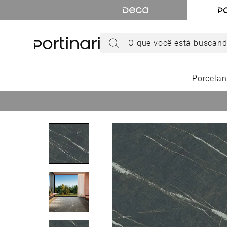
TERMOS MAIS BUSCADOS
1
º
torneira
O que você está buscando hoje?
2
º
cuba
3
º
chuveiro
Porcelan
4
º
acabamento registro
5
º
misturador
6
º
ducha higiênica
7
º
level
8
º
toalheiro
9
º
cuba sobrepor
10
º
cuba embutir