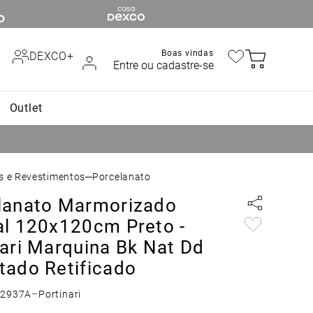
Boas vindas
DEXCO+
Entre ou cadastre-se
Outlet
os e Revestimentos
Porcelanato
lanato Marmorizado
al 120x120cm Preto -
nari Marquina Bk Nat Dd
tado Retificado
62937A
–
Portinari