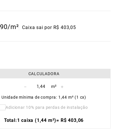
90
/m²
Caixa sai por R$ 403,05
CALCULADORA
－
＋
Unidade mínima de compra: 1,44 m² (1 cx)
Adicionar 10% para perdas de instalação
Total:
1 caixa (1,44 m²)
=
R$
403
,
06