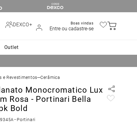
Boas vindas
DEXCO+
Entre ou cadastre-se
Outlet
os e Revestimentos
Cerâmica
lanato Monocromatico Lux
 Rosa - Portinari Bella
pk Bold
59345A
–
Portinari