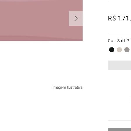
R$
171
,
Cor
:
Soft P