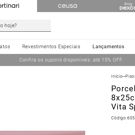
atos
Revestimentos Especiais
Lançamentos
Confira os cupons disponíveis: até 15% OFF.
Pis
Porce
8x25cm
Vita S
Código:
60