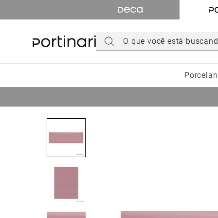
TERMOS MAIS BUSCADOS
1
º
torneira
O que você está buscando hoje?
2
º
cuba
3
º
chuveiro
Porcelan
4
º
acabamento registro
5
º
misturador
6
º
ducha higiênica
7
º
level
8
º
toalheiro
9
º
torneira parede
10
º
cuba embutir