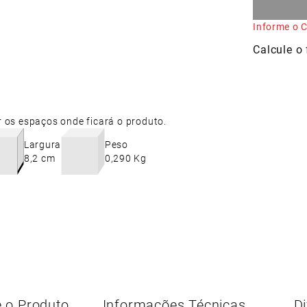
Informe o C
r os espaços onde ficará o produto.
Largura
Peso
8,2 cm
0,290 Kg
 o Produto
Informações Técnicas
Di