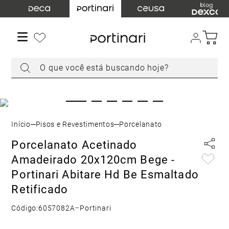
TERMOS MAIS BUSCADOS
1
º
torneira
2
º
cuba
O que você está buscando hoje?
3
º
acabamento registro
4
º
chuveiro
5
º
misturador
6
º
level
Pisos e Revestimentos
Porcelanato
7
º
ducha higiênica
Porcelanato Acetinado
8
º
toalheiro
Amadeirado 20x120cm Bege -
9
º
torneira parede
Portinari Abitare Hd Be Esmaltado
10
Retificado
º
cuba embutir
Código:
6057082A
–
Portinari