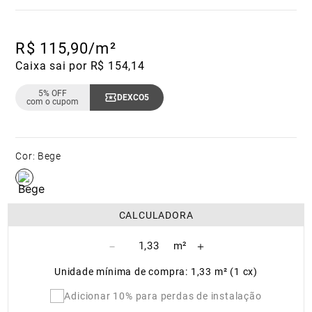
R$
115
,
90
/m²
Caixa sai por R$ 154,14
5% OFF
DEXCO5
Copiar Cupom
com o cupom
Cor
:
Bege
CALCULADORA
－
＋
Unidade mínima de compra: 1,33 m² (1 cx)
Adicionar 10% para perdas de instalação