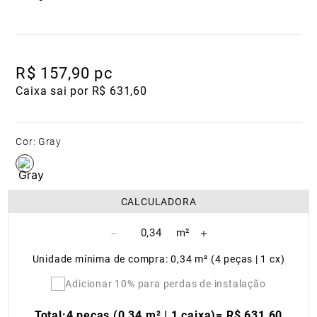
R$
157
,
90
pc
Caixa sai por R$ 631,60
Cor
:
Gray
CALCULADORA
－
＋
Unidade mínima de compra: 0,34 m² (4 peças | 1 cx)
Adicionar 10% para perdas de instalação
Total:
4 peças (0,34 m² | 1 caixa)
=
R$
631
,
60