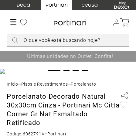
TERMOS MAIS BUSCADOS
1
º
torneira
2
º
cuba
O que você está buscando hoje?
3
º
chuveiro
4
º
acabamento registro
Últimas unidades no Outlet. Confira!
5
º
misturador
6
º
ducha higiênica
7
º
level
Pisos e Revestimentos
Porcelanato
8
º
toalheiro
Porcelanato Decorado Natural
9
º
torneira parede
30x30cm Cinza - Portinari Mc Citta
10
º
cuba embutir
Corner Gr Nat Esmaltado
Retificado
Código:
6062791A
–
Portinari