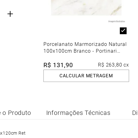
+
Porcelanato Marmorizado Natural
100x100cm Branco - Portinari
Lumina Calacata Gd Nat
R$
131
,
90
Esmaltado Retificado
R$
263
,
80
cx
CALCULAR METRAGEM
 o Produto
Informações Técnicas
Di
mx120cm Ret