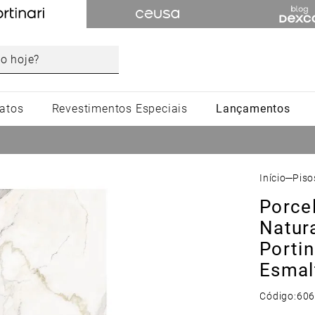
atos
Revestimentos Especiais
Lançamentos
Confira os cupons disponíveis: até 15% OFF.
Pis
Porce
Natur
Porti
Esmal
Código:
60