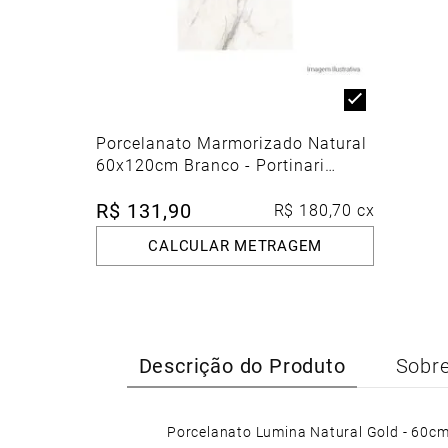
Porcelanato Marmorizado Natural
60x120cm Branco - Portinari
Lumina Calacata Gd Nat
R$
131
,
90
Esmaltado Retificado
R$
180
,
70
cx
CALCULAR METRAGEM
Descrição do Produto
Sobre
Porcelanato Lumina Natural Gold - 60c