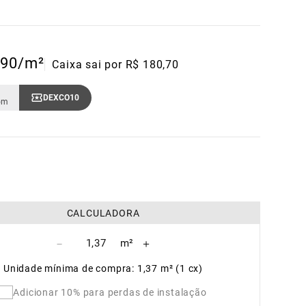
90
/m²
Caixa sai por R$ 180,70
DEXCO10
Copiar Cupom
om
CALCULADORA
－
＋
Unidade mínima de compra: 1,37 m² (1 cx)
Adicionar 10% para perdas de instalação