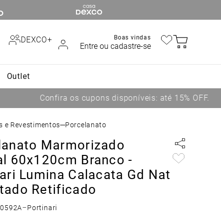
Boas vindas
DEXCO+
Entre ou cadastre-se
Outlet
os e Revestimentos
Porcelanato
lanato Marmorizado
al 60x120cm Branco -
nari Lumina Calacata Gd Nat
tado Retificado
60592A
–
Portinari