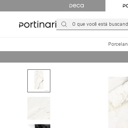
TERMOS MAIS BUSCADOS
1
º
torneira
O que você está buscando hoje?
2
º
cuba
3
º
chuveiro
Porcelan
4
º
acabamento registro
5
º
misturador
6
º
ducha higiênica
7
º
level
8
º
toalheiro
9
º
torneira parede
10
º
cuba embutir