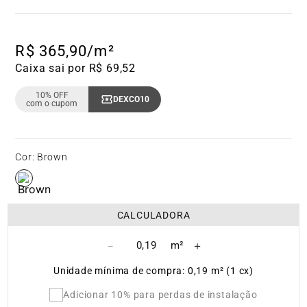
R$
365
,
90
/m²
Caixa sai por R$ 69,52
10% OFF
DEXCO10
Copiar Cupom
com o cupom
Cor
:
Brown
CALCULADORA
－
＋
Unidade mínima de compra: 0,19 m² (1 cx)
Adicionar 10% para perdas de instalação