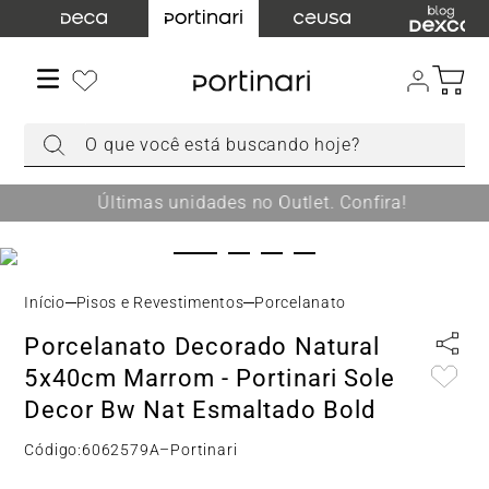
TERMOS MAIS BUSCADOS
1
º
torneira
2
º
cuba
O que você está buscando hoje?
3
º
chuveiro
4
º
acabamento registro
Últimas unidades no Outlet. Confira!
5
º
misturador
6
º
ducha higiênica
7
º
level
Pisos e Revestimentos
Porcelanato
8
º
toalheiro
Porcelanato Decorado Natural
9
º
torneira parede
5x40cm Marrom - Portinari Sole
10
º
cuba sobrepor
Decor Bw Nat Esmaltado Bold
Código:
6062579A
–
Portinari