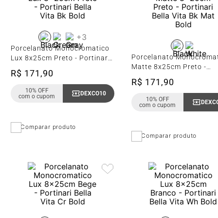
+
3
Porcelanato Monocromatico
Porcelanato Monocroma
Lux 8x25cm Preto - Portinari
Matte 8x25cm Preto -
Bella Vita Bk Bold
R$
171
,
90
Portinari Bella Vita Bk M
R$
171
,
90
Bold
10% OFF
DEXCO10
Copiar Cupom
com o cupom
10% OFF
DEXC
com o cupom
Comparar produto
Comparar produto