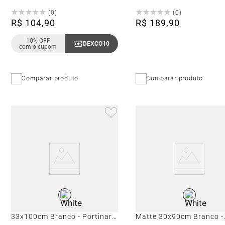
Portinari Bella Vita Wh Mat
My Bricks Art Ofw Esmal
(
0
)
(
0
)
Bold
Bold
R$
104
,
90
R$
189
,
90
10% OFF
DEXCO10
Copiar Cupom
com o cupom
Comparar produto
Comparar produto
Porcelanato Decorado Matte
Porcelanato Monocroma
33x100cm Branco - Portinari
Matte 30x90cm Branco -