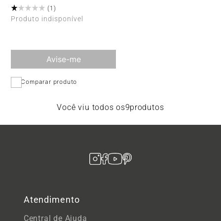
(
1
)
Bold - 6061927 Portinari
Produto indisponível
Avise-me
Comparar produto
Você viu todos os
9
produtos
Atendimento
Central de Ajuda