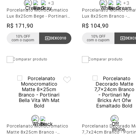
+
3
+
3
Porcelanato Monocromatico
Porcelanato Monocroma
Lux 8x25cm Bege - Portinari
Lux 8x25cm Branco -
Bella Vita Cr Bold
Portinari Bella Vita Wh B
R$
171
,
90
R$
104
,
90
10% OFF
10% OFF
DEXCO10
Copiar Cupom
DEXC
com o cupom
com o cupom
Comparar produto
Comparar produto
Porcelanato Monocromatico
Porcelanato Decorado M
Matte 8x25cm Branco -
7,7x24cm Branco - Porti