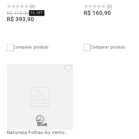
Sensorial Forma Wh
Portinari Clean White Pl
(
0
)
(
0
)
Retificado
Retificado
R$
160
,
90
R$
413
,
90
5%
OFF
R$
393
,
90
Comparar produto
Comparar produto
Revestimento Nuances da
Natureza Folhas Ao Vento
Decor Bl 20x20cm Matte/lux