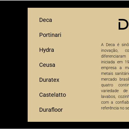
Deca
Portinari
A Deca é sinô
Hydra
inovação, 
diferenciaram
iniciada em 19
Ceusa
empresa a ma
metais sanitári
Duratex
mercado brasi
quatro cont
variedade de
Castelatto
lavabos, cozin
com a confiab
referência no se
Durafloor