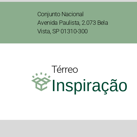
Conjunto Nacional
Avenida Paulista, 2.073 Bela
Vista, SP 01310-300
Térreo
Inspiração