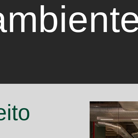
ambiente
eito