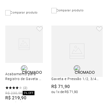
Comparar produto
Comparar produto
Acabamento para
Acabamento para Registro de
Registro de Gaveta e
Gaveta e Pressão 1/2, 3/4
Pressão Deca Até 1
Até 1 Cromado
R$
71
,
90
(
2
)
Izy Cromado
ou
1
x de
R$
71
,
90
R$
230
,
90
5%
OFF
R$
219
,
90
ou
4
x de
R$
54
,
97