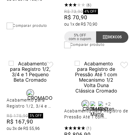
(
6
)
R$
73
,
90
4%
OFF
R$
70
,
90
ou
1
x de
R$
70
,
90
Comparar produto
5% OFF
DEXCO5
com o cupom
Comparar produto
Acabamento para
+
2
Registro 1/2, 3/4 e 1
Acabamento para Registro de
Pequeno Beta
R$
175
,
90
5%
OFF
Pressão Até 1 com
Cromado
R$
167
,
90
Mecanismo 1/2 Volta Duna
ou
3
x de
R$
55
,
96
(
1
)
Clássica Cromado
R$
806
,
90