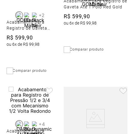
Acabamento para Registro de
Gaveta Até 1 Polo Red Gold
+
2
R$
599
,
90
Acabamento para
ou
6
x de
R$
99
,
98
Registro de Gaveta
Até 1 Polo Gold
R$
599
,
90
ou
6
x de
R$
99
,
98
Comparar produto
Comparar produto
+
4
Acabamento para