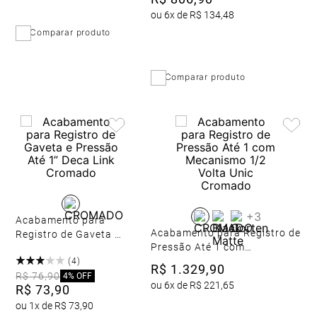
ou
6
x de
R$
134
,
48
Comparar produto
Comparar produto
+
3
Acabamento para
Acabamento para Registro de
Registro de Gaveta e
Pressão Até 1 com
Pressão Até 1” Deca
Mecanismo 1/2 Volta Unic
(
4
)
Link Cromado
R$
1
.
329
,
90
Cromado
R$
76
,
90
4%
OFF
ou
6
x de
R$
221
,
65
R$
73
,
90
ou
1
x de
R$
73
,
90