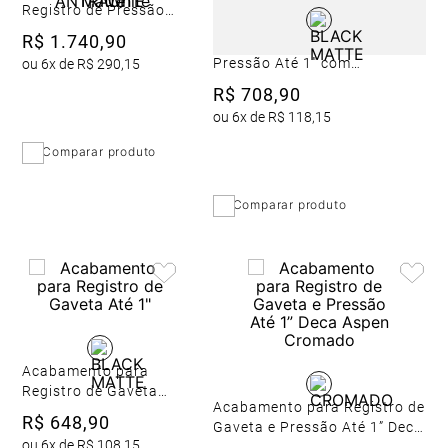
Registro de Pressão
1/2 e 3/4 com
R$
1
.
740
,
90
Acabamento para Registro de
Mecanismo 1/2 Volta
Pressão Até 1" com
ou
6
x de
R$
290
,
15
Redondo
Mecanismo 1/2 Volta
R$
708
,
90
ou
6
x de
R$
118
,
15
Comparar produto
Comparar produto
Acabamento para
Registro de Gaveta
Acabamento para Registro de
Até 1"
R$
648
,
90
Gaveta e Pressão Até 1” Deca
ou
6
x de
R$
108
,
15
Aspen Cromado